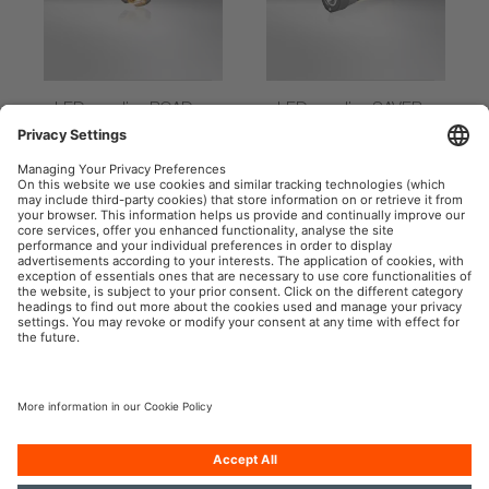
LEDguardian ROAD
LEDguardian SAVER
FLARE
LIGHT PLUS
Varovná a bezpečnostní
LED svítilna s [...]
číst
světla
víc
OSRAM Automotive na sociální síti
Tisk
Podmínky použití
Pravidla na ochranu dat
Pravidla pro cookies
Zásady v oblasti používání
Kontakt
umělé inteligence
Přístupnost