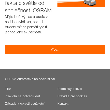
fakta o světle od
společnosti OSRAM
Mějte lepší výhled a buďte v
noci lépe viditelní, pokud
budete mít na paměti tyto tři
jednoduché skutečnosti.
Více...
OSRAM Automotive na sociální síti
Tisk
Podmínky použití
Pravidla na ochranu dat
Pravidla pro cookies
Zásady v oblasti používání
Kontakt