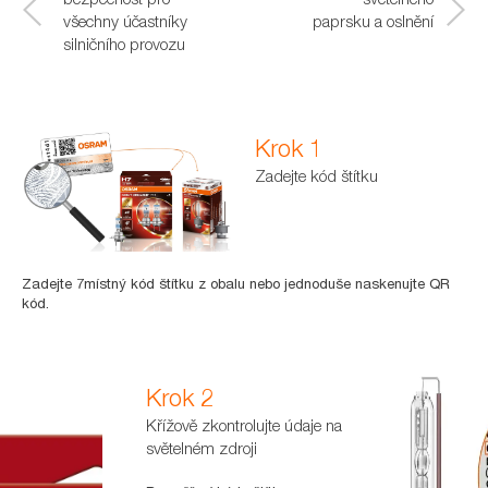
všechny účastníky
viditelnost
paprsku a oslnění
s
silničního provozu
Krok 1
Zadejte kód štítku
Zadejte 7místný kód štítku z obalu nebo jednoduše naskenujte QR
kód.
Krok 2
Křížově zkontrolujte údaje na
světelném zdroji