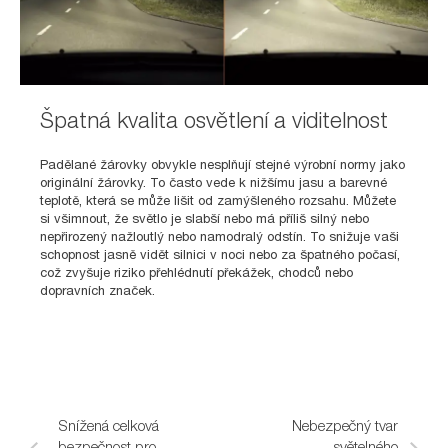
Špatná kvalita osvětlení a viditelnost
Padělané žárovky obvykle nesplňují stejné výrobní normy jako
originální žárovky. To často vede k nižšímu jasu a barevné
teplotě, která se může lišit od zamýšleného rozsahu. Můžete
si všimnout, že světlo je slabší nebo má příliš silný nebo
nepřirozený nažloutlý nebo namodralý odstín. To snižuje vaši
schopnost jasně vidět silnici v noci nebo za špatného počasí,
což zvyšuje riziko přehlédnutí překážek, chodců nebo
dopravních značek.
Snížená celková
Špatná kvalita
Nebezpečný tvar
K
bezpečnost pro
osvětlení a
světelného
n