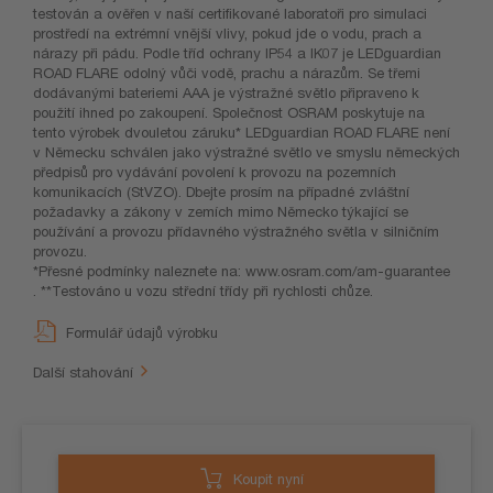
testován a ověřen v naší certifikované laboratoři pro simulaci
prostředí na extrémní vnější vlivy, pokud jde o vodu, prach a
nárazy při pádu. Podle tříd ochrany IP54 a IK07 je LEDguardian
ROAD FLARE odolný vůči vodě, prachu a nárazům. Se třemi
dodávanými bateriemi AAA je výstražné světlo připraveno k
použití ihned po zakoupení. Společnost OSRAM poskytuje na
tento výrobek dvouletou záruku* LEDguardian ROAD FLARE není
v Německu schválen jako výstražné světlo ve smyslu německých
předpisů pro vydávání povolení k provozu na pozemních
komunikacích (StVZO). Dbejte prosím na případné zvláštní
požadavky a zákony v zemích mimo Německo týkající se
používání a provozu přídavného výstražného světla v silničním
provozu.
*Přesné podmínky naleznete na: www.osram.com/am-guarantee
. **Testováno u vozu střední třídy při rychlosti chůze.
Formulář údajů výrobku
Další stahování
Koupit nyní