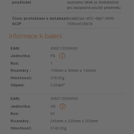
používání
seznamu látek je dostatečná
pro bezpečné použití předmětu.
Číslo prohlášení v databázi
b4ab62a4-4f72-4bb7-9898-
SCIP
1936ce129b7d
Informace k balení
4062172295642
EAN
Jednotka
Kus
Rozměry
Hmotnost
Objem
FS
1
109mm x 36mm x 142mm
218.00g
0.65dm³
4062172295659
VS
24
245mm x 235mm x 253mm
5146.00g