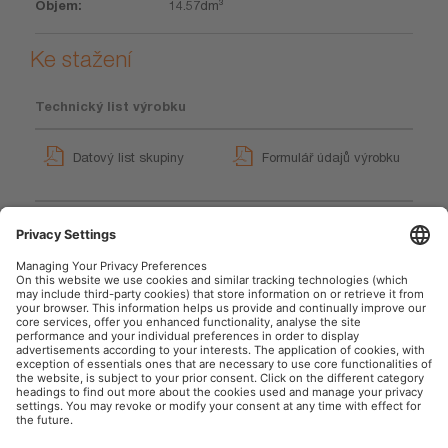
14.57dm³
Ke stažení
Technický list výrobku
Datový list skupiny
Formulář údajů výrobku
GPRS_Pokyny k
bezpečnostním symbolům
User instruction
OSRAM Automotive na sociální síti
Tisk
Podmínky použití