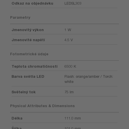
Odkaz na objednávku
LEDSL303
Parametry
Jmenovitý výkon
1 W
Jmenovité napětí
4.5 V
Fotometrické údaje
Teplota chromatičnosti
6500 K
Barva světla LED
Flash: orange/amber / Torch:
white
Světelný tok
75 lm
Physical Attributes & Dimensions
Délka
111.0 mm
Šířka
101.0 mm