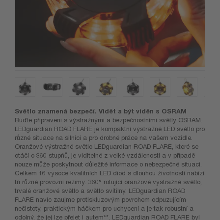
Světlo znamená bezpečí. Vidět a být viděn s OSRAM
Buďte připraveni s výstražnými a bezpečnostními světly OSRAM.
LEDguardian ROAD FLARE je kompaktní výstražné LED světlo pro
různé situace na silnici a pro drobné práce na vašem vozidle.
Oranžové výstražné světlo LEDguardian ROAD FLARE, které se
otáčí o 360 stupňů, je viditelné z velké vzdálenosti a v případě
nouze může poskytnout důležité informace o nebezpečné situaci.
Celkem 16 vysoce kvalitních LED diod s dlouhou životností nabízí
tři různé provozní režimy: 360° rotující oranžové výstražné světlo,
trvalé oranžové světlo a světlo svítilny. LEDguardian ROAD
FLARE navíc zaujme protiskluzovým povrchem odpuzujícím
nečistoty, praktickým háčkem pro uchycení a je tak robustní a
odolný, že jej lze přejet i autem**. LEDguardian ROAD FLARE byl