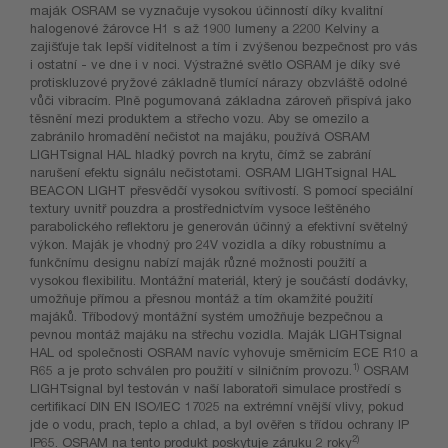
maják OSRAM se vyznačuje vysokou účinností díky kvalitní
halogenové žárovce H1 s až 1900 lumeny a 2200 Kelviny a
zajišťuje tak lepší viditelnost a tím i zvýšenou bezpečnost pro vás
i ostatní - ve dne i v noci. Výstražné světlo OSRAM je díky své
protiskluzové pryžové základně tlumící nárazy obzvláště odolné
vůči vibracím. Plně pogumovaná základna zároveň přispívá jako
těsnění mezi produktem a střecho vozu. Aby se omezilo a
zabránilo hromadění nečistot na majáku, používá OSRAM
LIGHTsignal HAL hladký povrch na krytu, čímž se zabrání
narušení efektu signálu nečistotami. OSRAM LIGHTsignal HAL
BEACON LIGHT přesvědčí vysokou svítivostí. S pomocí speciální
textury uvnitř pouzdra a prostřednictvím vysoce leštěného
parabolického reflektoru je generován účinný a efektivní světelný
výkon. Maják je vhodný pro 24V vozidla a díky robustnímu a
funkčnímu designu nabízí maják různé možnosti použití a
vysokou flexibilitu. Montážní materiál, který je součástí dodávky,
umožňuje přímou a přesnou montáž a tím okamžité použití
majáků. Tříbodový montážní systém umožňuje bezpečnou a
pevnou montáž majáku na střechu vozidla. Maják LIGHTsignal
HAL od společnosti OSRAM navíc vyhovuje směrnicím ECE R10 a
1)
R65 a je proto schválen pro použití v silničním provozu.
OSRAM
LIGHTsignal byl testován v naší laboratoři simulace prostředí s
certifikací DIN EN ISO/IEC 17025 na extrémní vnější vlivy, pokud
jde o vodu, prach, teplo a chlad, a byl ověřen s třídou ochrany IP
2)
IP65. OSRAM na tento produkt poskytuje záruku 2 roky