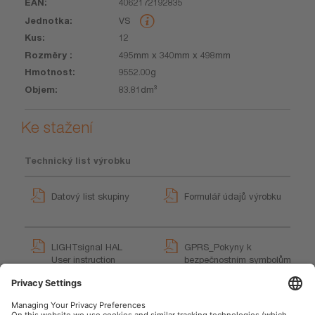
4062172192835
VS
12
495mm x 340mm x 498mm
9552.00g
83.81dm³
Ke stažení
Technický list výrobku
Datový list skupiny
Formulář údajů výrobku
LIGHTsignal HAL
GPRS_Pokyny k
User instruction
bezpečnostním symbolům
User instruction
LIGHTsignal HAL (EN)
Movie application