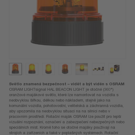
Světlo znamená bezpečnost – vidět a být viděn s OSRAM
OSRAM LIGHTsignal HAL BEACON LIGHT je otočné (360°)
oranžové majákové světlo, které lze namontovat na vozidla s
neobvyklou šířkou, délkou nebo nákladem, stejně jako na
komunální vozidla, pohotovostní, velitelská a záchranná vozidla,
aby upozornila na neobvyklou situaci na na silnici nebo v
pracovním prostředí. Rotační maják OSRAM lze použít pro lepší
vizuální rozpoznání, označení a zabezpečení nebezpečných nebo
speciálních míst. Kromě toho se otočné majáky používají na
strojích a zařízeních a také v poplašných systémech. Rotační