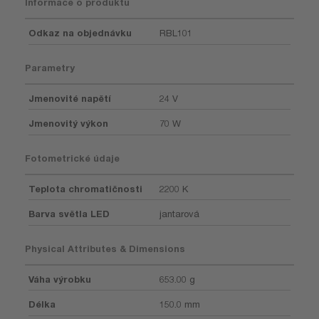
Informace o produktu
Odkaz na objednávku
RBL101
Parametry
Jmenovité napětí
24 V
Jmenovitý výkon
70 W
Fotometrické údaje
Teplota chromatičnosti
2200 K
Barva světla LED
jantarová
Physical Attributes & Dimensions
Váha výrobku
653.00 g
Délka
150.0 mm