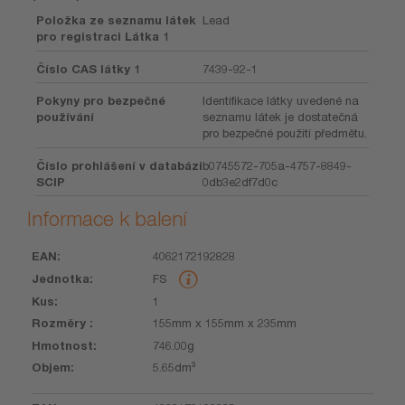
Položka ze seznamu látek
Lead
pro registraci Látka 1
Číslo CAS látky 1
7439-92-1
Pokyny pro bezpečné
Identifikace látky uvedené na
používání
seznamu látek je dostatečná
pro bezpečné použití předmětu.
Číslo prohlášení v databázi
b0745572-705a-4757-8849-
SCIP
0db3e2df7d0c
Informace k balení
4062172192828
EAN
Jednotka
Kus
Rozměry
Hmotnost
Objem
FS
1
155mm x 155mm x 235mm
746.00g
5.65dm³