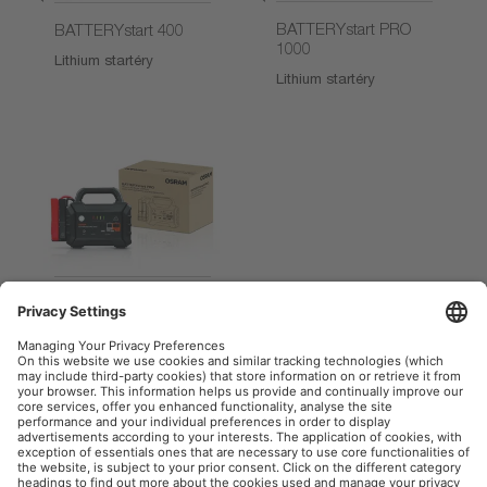
BATTERYstart PRO
BATTERYstart 400
1000
Lithium startéry
Lithium startéry
BATTERYstart PRO
3000
Lithiový [...]
číst víc
OSRAM Automotive na sociální síti