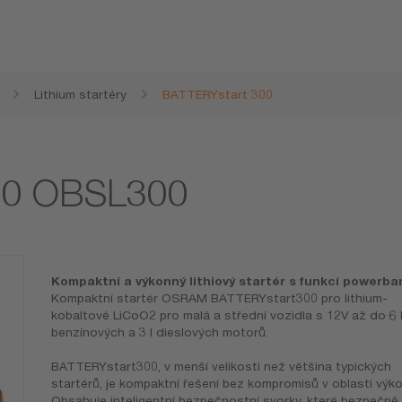
Lithium startéry
BATTERYstart 300
00 OBSL300
Kompaktní a výkonný lithiový startér s funkcí powerba
Kompaktní startér OSRAM BATTERYstart300 pro lithium-
kobaltové LiCoO2 pro malá a střední vozidla s 12V až do 6 
benzínových a 3 l dieslových motorů.
BATTERYstart300, v menší velikosti než většina typických
startérů, je kompaktní řešení bez kompromisů v oblasti výko
Obsahuje inteligentní bezpečnostní svorky, které bezpečně