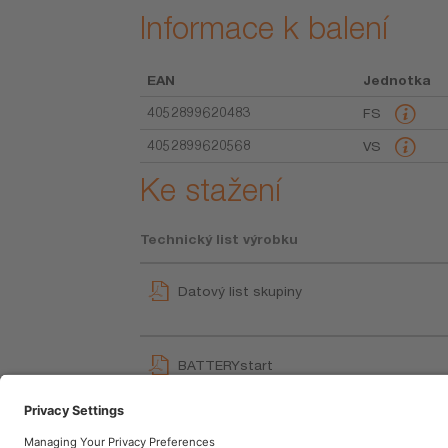
Informace k balení
EAN
Jednotka
4052899620483
FS
4052899620568
VS
Ke stažení
Technický list výrobku
Datový list skupiny
BATTERYstart
User instruction
BatteryStart How to Video (EN)
Movie application