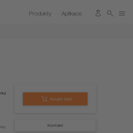
Produkty
Aplikace
nky
Koupit nyní
l
Kontakt
nu.