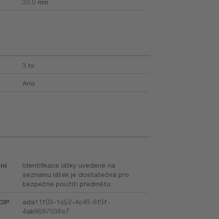
33.0 mm
3 hr
Ano
ní
Identifikace látky uvedené na
seznamu látek je dostatečná pro
bezpečné použití předmětu.
CIP
ada11f03-1c52-4c49-9f3f-
4ab9687039c7