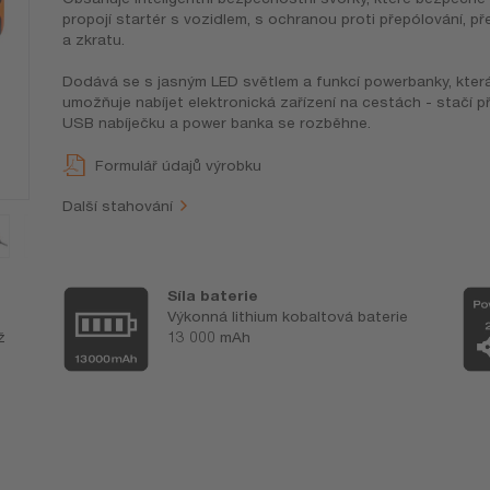
propojí startér s vozidlem, s ochranou proti přepólování, př
a zkratu.
Dodává se s jasným LED světlem a funkcí powerbanky, kter
umožňuje nabíjet elektronická zařízení na cestách - stačí př
USB nabíječku a power banka se rozběhne.
Formulář údajů výrobku
Další stahování
Síla baterie
Výkonná lithium kobaltová baterie
ž
13 000 mAh