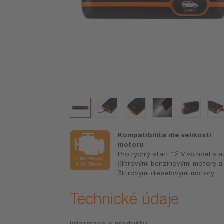
ky
Kompatibilita dle velikosti
ých zařízení
motoru
lefonů a
Pro rychlý start 12 V vozidel s a
6litrovými benzínovými motory a
3litrovými dieselovými motory
Technické údaje
Informace o produktu