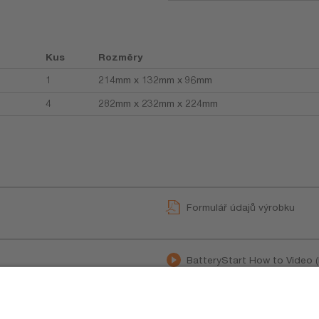
Kus
Rozměry
1
214mm x 132mm x 96mm
4
282mm x 232mm x 224mm
Formulář údajů výrobku
BatteryStart How to Video (
Movie application
OSRAM BATTERYstart 300 P
Product movie