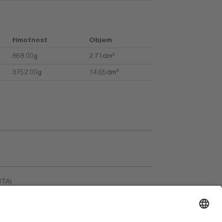
Hmotnost
Objem
868.00g
2.71dm³
3752.00g
14.65dm³
ITA)
roduct Video (EN)