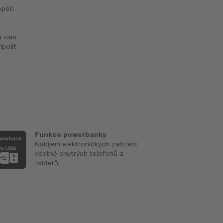
epětí
á vám
ipojit
Funkce powerbanky
K
Nabíjení elektronických zařízení
m
včetně chytrých telefonů a
P
tabletů
6
3