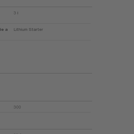
3 l
ie a
Lithium Starter
300