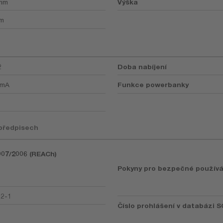
 mm
Výška
mm
2
Doba nabíjení
 mA
Funkce powerbanky
 předpisech
1907/2006 (REACh)
Pokyny pro bezpečné používá
92-1
Číslo prohlášení v databázi S