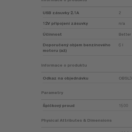
USB zásuvky 2.1A
2
12V připojení zásuvky
n/a
Účinnost
Better
Doporučený objem benzínového
6 l
motoru (až)
Informace o produktu
Odkaz na objednávku
OBSL3
Parametry
Špičkový proud
1500
Physical Attributes & Dimensions