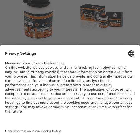
TYREseal 450
TYREseal KIT
Tmely na opravu
Tmely na opravu
pneumatik
pneumatik
OSRAM Automotive na sociální síti
Tisk
Podmínky použití
Pravidla na ochranu dat
Pravidla pro cookies
Zásady v oblasti používání
Kontakt