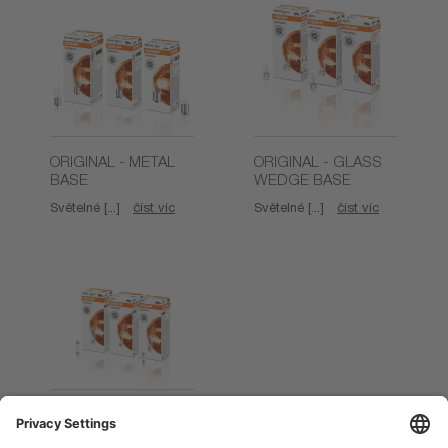
ORIGINAL - METAL
ORIGINAL - GLASS
BASE
WEDGE BASE
Světelné [...]
číst víc
Světelné [...]
číst víc
ORIGINAL -
FESTOON