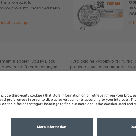
tla pro vozidlo
OS
árovky pro auto, motocykl nebo
Jso
OSR
m/vehiclelamps
K
ů
ntem a spolehlivou kvalitou
náhradních dílů pro Váš vůz a
ch nových vozů renomovaných
 poskytuje na výbojky XENARC
iginální náhradní díly. S teplotou
Výměnu výbojek XENARC by měl
rvě denního světla, než je tomu u
provést kvalifikovaný pracovník.
 je příjemnější pro oči. Díky
 lepší viditelnost na silnicích.
dat
Pravidla pro cookies
OSR
Kontakt
Přístupnost
Všeobecné obchodní podmínky