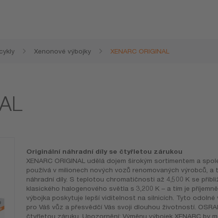
cykly
Xenonové výbojky
XENARC ORIGINAL
AL
Originální náhradní díly se čtyřletou zárukou
XENARC ORIGINAL udělá dojem širokým sortimentem a spoleh
používá v milionech nových vozů renomovaných výrobců, a to
náhradní díly. S teplotou chromatičnosti až 4,500 K se přibli
klasického halogenového světla s 3,200 K – a tím je příjemněj
výbojka poskytuje lepší viditelnost na silnicích. Tyto odolné v
pro Váš vůz a přesvědčí Vás svoji dlouhou životností. OS
čtyřletou záruku. Upozornění: Výměnu výbojek XENARC by měl