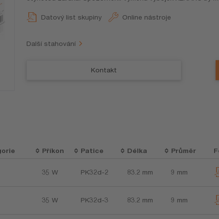
Datový list skupiny
Online nástroje
Další stahování
Kontakt
orie
Příkon
Patice
Délka
Průměr
F
35 W
PK32d-2
83.2 mm
9 mm
35 W
PK32d-3
83.2 mm
9 mm