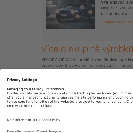
Vyhledávač svě
Najít správné ž
nákladní auto.
www.osram.co
Více o skupině výrobk
XENARC ORIGINAL udělá dojem širokým sortime
Tyto odolné výbojky plní i funkci originálních 
prvovýroby. S úspěchem se používá v milione
přesvědčí Vás svoji dlouhou životností. OSRAM
výrobců, a to ve standardní prvovýrobě i jako or
ORIGINAL čtyřletou záruku. Upozornění: 
chromatičnosti až 4,500 K se přibližuje více ba
klasického halogenového světla s 3,200 K – a tím
této působivé intenzitě světla výbojka poskytuje
Tisk
Podmínky použití
Pravidla na ochranu 
Zásady v oblasti používání umělé inteligence