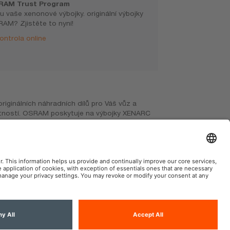
RAM Trust Program
u vaše xenonové výbojky. originální výbojky
AM? Zjistěte to nyní!
ontrola online
AM Automotive na sociální síti