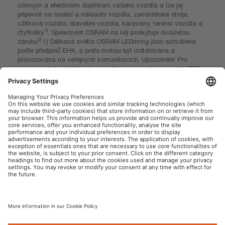
účinným a efektivním doplňkem vašeho vozidla a lze jej
připevnit na osobní a nákladní vozidla, zemědělské stroje,
užitková vozidla, stavební vozidla, karavany, terénní vozidla a
1)
čtyřkolky
. Společnost OSRAM na něj poskytuje dvouletou
2)
záruku
.1) Dálková světla OSRAM LEDriving jsou schválena
podle předpisů EHK, a proto mohou být instalována a
provozována na veřejných komunikacích. Upozornění: Pro
instalaci platí zvláštní předpisy. Kromě schválení výrobku ECE
je třeba dodržovat individuální zvláštní požadavky a právní
předpisy jednotlivých zemí. 2) Přesné podmínky naleznete na
adrese: www.osram.com/am-guarantee".
OSRAM Automotive na sociální síti
Tisk
Podmínky použití
Pravidla na ochranu dat
Pravidla pro cookies
Zásady v oblasti používání
Kontakt