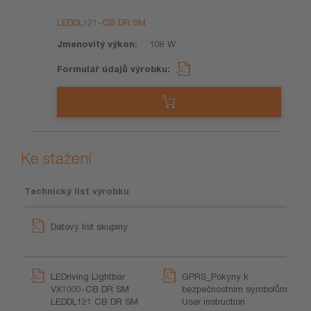
výrobku
výkon
údajů
výrobku
LEDDL121-CB DR SM
108 W
Ke stažení
Technický list výrobku
Datový list skupiny
LEDriving Lightbar
GPRS_Pokyny k
VX1000-CB DR SM
bezpečnostním symbolům
LEDDL121 CB DR SM
User instruction