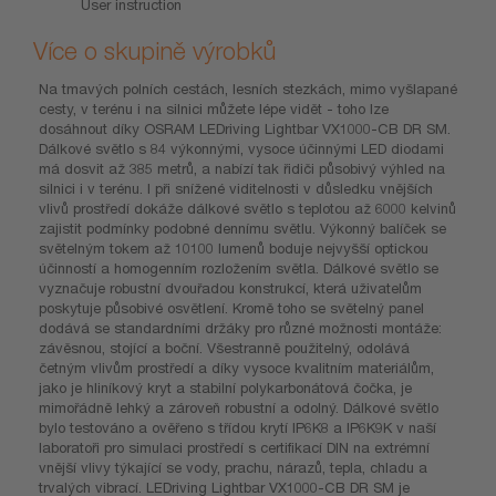
User instruction
Více o skupině výrobků
Na tmavých polních cestách, lesních stezkách, mimo vyšlapané
cesty, v terénu i na silnici můžete lépe vidět - toho lze
dosáhnout díky OSRAM LEDriving Lightbar VX1000-CB DR SM.
Dálkové světlo s 84 výkonnými, vysoce účinnými LED diodami
má dosvit až 385 metrů, a nabízí tak řidiči působivý výhled na
silnici i v terénu. I při snížené viditelnosti v důsledku vnějších
vlivů prostředí dokáže dálkové světlo s teplotou až 6000 kelvinů
zajistit podmínky podobné dennímu světlu. Výkonný balíček se
světelným tokem až 10100 lumenů boduje nejvyšší optickou
účinností a homogenním rozložením světla. Dálkové světlo se
vyznačuje robustní dvouřadou konstrukcí, která uživatelům
poskytuje působivé osvětlení. Kromě toho se světelný panel
dodává se standardními držáky pro různé možnosti montáže:
závěsnou, stojící a boční. Všestranně použitelný, odolává
četným vlivům prostředí a díky vysoce kvalitním materiálům,
jako je hliníkový kryt a stabilní polykarbonátová čočka, je
mimořádně lehký a zároveň robustní a odolný. Dálkové světlo
bylo testováno a ověřeno s třídou krytí IP6K8 a IP6K9K v naší
laboratoři pro simulaci prostředí s certifikací DIN na extrémní
vnější vlivy týkající se vody, prachu, nárazů, tepla, chladu a
trvalých vibrací. LEDriving Lightbar VX1000-CB DR SM je