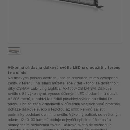
Výkonná přídavná dálková světla LED pro použití v terénu
i na silnici
Na tmavých polních cestách, lesních stezkách, mimo vyšlapané
cesty, v terénu i na silnici můžete lépe vidět - toho lze dosáhnout
díky OSRAM LEDriving Lightbar VX1000-CB DR SM. Dálkové
světlo s 84 výkonnými, vysoce účinnými LED diodami má dosvit
až 385 metrů, a nabízí tak řidiči působivý výhled na silnici i v
terénu. I při snížené viditelnosti v důsledku vnějších vlivů prostředí
dokáže dálkové světlo s teplotou až 6000 kelvinů zajistit
podmínky podobné dennímu světlu. Výkonný balíček se světelným
tokem až 10100 lumenů boduje nejvyšší optickou účinností a
homogenním rozložením světla. Dálkové světlo se vyznačuje
robustní dvouřadou konstrukcí, která uživatelům poskytuje