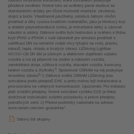
působivé osvětlení. Kromě toho se světelný panel dodává se
standardními držáky pro různé možnosti montáže: závěsnou,
stojící a boční. Všestranně použitelný, odolává četným vlivům
prostředí a díky vysoce kvalitním materiálům, jako je hliníkový kryt
a stabilní polykarbonátová čočka, je mimořádně lehký a zároveň
robustní a odolný. Dálkové světlo bylo testováno a ověřeno s třídou
krytí IP6K8 a IP6K9K v naší laboratoři pro simulaci prostředí s
certifikací DIN na extrémní vnější vlivy týkající se vody, prachu,
nárazů, tepla, chladu a trvalých vibrací. LEDriving Lightbar
VX1000-CB DR SM je účinným a efektivním doplňkem vašeho
vozidla a lze jej připevnit na osobní a nákladní vozidla,
zemědělské stroje, užitková vozidla, stavební vozidla, karavany,
1)
terénní vozidla a čtyřkolky
. Společnost OSRAM na něj poskytuje
2)
dvouletou záruku
.1) Dálková světla OSRAM LEDriving jsou
schválena podle předpisů EHK, a proto mohou být instalována a
provozována na veřejných komunikacích. Upozornění: Pro instalaci
platí zvláštní předpisy. Kromě schválení výrobku ECE je třeba
dodržovat individuální zvláštní požadavky a právní předpisy
jednotlivých zemí. 2) Přesné podmínky naleznete na adrese:
www.osram.com/am-guarantee".
Datový list skupiny