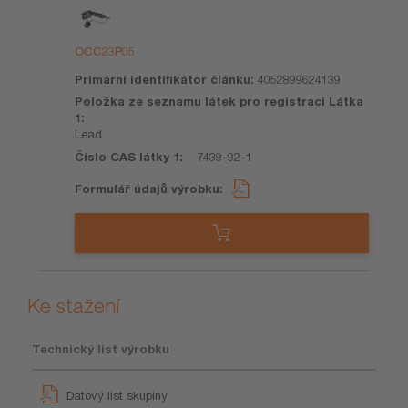
Název
Primární
Položka
Číslo
Formulář
výrobku
identifikátor
ze
CAS
údajů
článku
seznamu
látky
výrobku
OCC23P05
látek pro
1
registraci
4052899624139
Látka 1
Lead
7439-92-1
Ke stažení
Technický list výrobku
Datový list skupiny