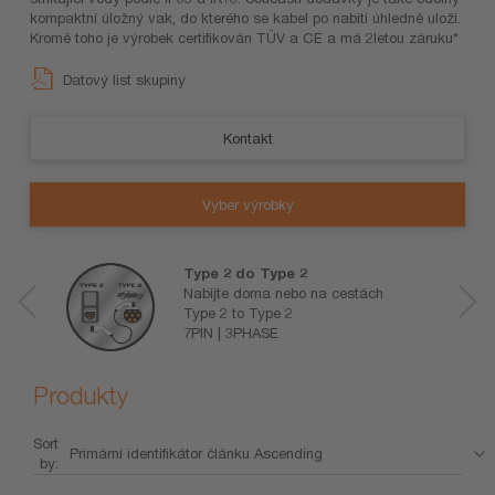
kompaktní úložný vak, do kterého se kabel po nabití úhledně uloží.
Kromě toho je výrobek certifikován TÜV a CE a má 2letou záruku*
Datový list skupiny
Kontakt
Vyber výrobky
Type 2 do Type 2
Nabijte doma nebo na cestách
Type 2 to Type 2
7PIN | 3PHASE
Produkty
Sort
by: