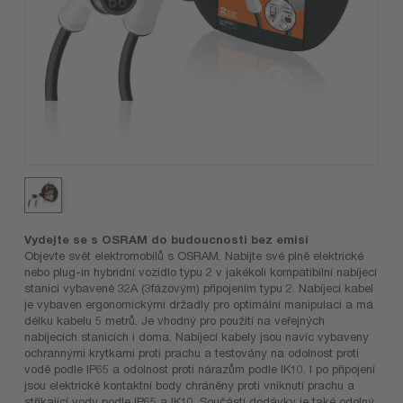
Vydejte se s OSRAM do budoucnosti bez emisí
Objevte svět elektromobilů s OSRAM. Nabijte své plně elektrické
nebo plug-in hybridní vozidlo typu 2 v jakékoli kompatibilní nabíjecí
stanici vybavené 32A (3fázovým) připojením typu 2. Nabíjecí kabel
je vybaven ergonomickými držadly pro optimální manipulaci a má
délku kabelu 5 metrů. Je vhodný pro použití na veřejných
nabíjecích stanicích i doma. Nabíjecí kabely jsou navíc vybaveny
ochrannými krytkami proti prachu a testovány na odolnost proti
vodě podle IP65 a odolnost proti nárazům podle IK10. I po připojení
jsou elektrické kontaktní body chráněny proti vniknutí prachu a
stříkající vody podle IP65 a IK10. Součástí dodávky je také odolný