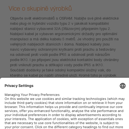
Více o skupině výrobků
Objevte svět elektromobilů s OSRAM. Nabijte své plně elektrické
nebo plug-in hybridní vozidlo typu 2 v jakékoli kompatibilní
nabíjecí stanici vybavené 32A (3fázovým) připojením typu 2.
Nabíjecí kabel je vybaven ergonomickými držadly pro optimální
manipulaci a má délku kabelu 5 metrů. Je vhodný pro použití na
veřejných nabíjecích stanicích i doma. Nabíjecí kabely jsou
navíc vybaveny ochrannými krytkami proti prachu a testovány
na odolnost proti vodě podle IP65 a odolnost proti nárazům
podle IK10. I po připojení jsou elektrické kontaktní body chráněny
proti vniknutí prachu a stříkající vody podle IP65 a IK10.
Součástí dodávky je také odolný kompaktní úložný vak, do
kterého se kabel po nabití úhledně uloží. Kromě toho je výrobek
certifikován TÜV a CE a má 2letou záruku*
OSRAM Automotive na sociální síti