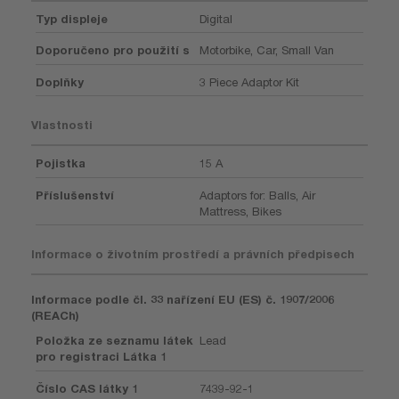
Typ displeje
Digital
Doporučeno pro použití s
Motorbike, Car, Small Van
Doplňky
3 Piece Adaptor Kit
Vlastnosti
Pojistka
15 A
Příslušenství
Adaptors for: Balls, Air
Mattress, Bikes
Informace o životním prostředí a právních předpisech
Informace podle čl. 33 nařízení EU (ES) č. 1907/2006
(REACh)
Položka ze seznamu látek
Lead
pro registraci Látka 1
Číslo CAS látky 1
7439-92-1