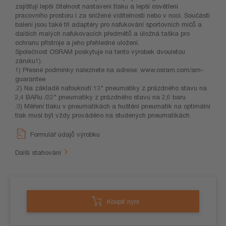
zajišťují lepší čitelnost nastavení tlaku a lepší osvětlení
pracovního prostoru i za snížené viditelnosti nebo v noci. Součástí
balení jsou také tři adaptéry pro nafukování sportovních míčů a
dalších malých nafukovacích předmětů a úložná taška pro
ochranu přístroje a jeho přehledné uložení.
Společnost OSRAM poskytuje na tento výrobek dvouletou
záruku1).
1) Přesné podmínky naleznete na adrese: www.osram.com/am-
guarantee
.2) Na základě nafouknutí 13" pneumatiky z prázdného stavu na
2,4 BARu /22" pneumatiky z prázdného stavu na 2,6 baru
.3) Měření tlaku v pneumatikách a huštění pneumatik na optimální
tlak musí být vždy prováděno na studených pneumatikách.
Formulář údajů výrobku
Další stahování
Koupit nyní