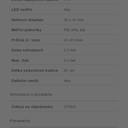
LED světlo
Ano
Velikost displeje
40 x 40 mm
Měřicí jednotky
PSI, kPa, bar
Průtok (l / min)
40-43 l/min
Doba nafouknutí
2.0 min
Max. tlak
5.5 bar
Délka vzduchové hadice
85 cm
Deflační ventil
Ano
Informace o produktu
Odkaz na objednávku
OTI830
Parametry