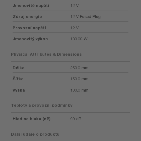
Jmenovité napětí
12 V
Zdroj energie
12 V Fused Plug
Provozní napětí
12 V
Jmenovitý výkon
180.00 W
Physical Attributes & Dimensions
Délka
250.0 mm
Šířka
150.0 mm
Výška
100.0 mm
Teploty a provozní podmínky
Hladina hluku (dB)
90 dB
Další údaje o produktu