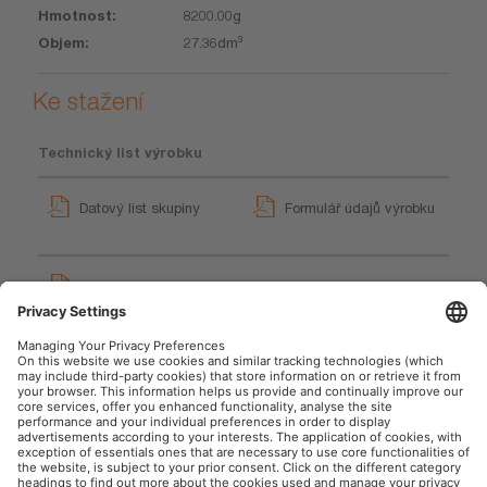
8200.00g
27.36dm³
Ke stažení
Technický list výrobku
Datový list skupiny
Formulář údajů výrobku
TYREinflate OTI830 Large
Vehicle Digital Tyre Inflator
12V DC
User instruction
OSRAM Automotive na sociální síti