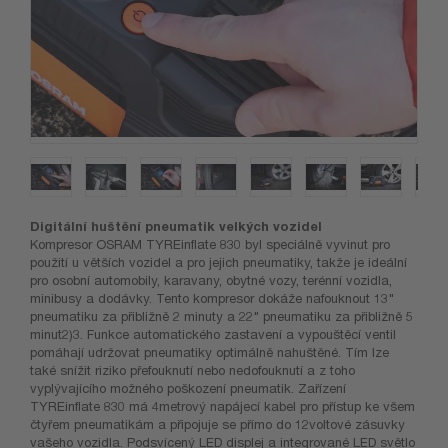
Digitální huštění pneumatik velkých vozidel
Kompresor OSRAM TYREinflate 830 byl speciálně vyvinut pro
použití u větších vozidel a pro jejich pneumatiky, takže je ideální
pro osobní automobily, karavany, obytné vozy, terénní vozidla,
minibusy a dodávky. Tento kompresor dokáže nafouknout 13"
pneumatiku za přibližně 2 minuty a 22" pneumatiku za přibližně 5
minut2)3. Funkce automatického zastavení a vypouštěcí ventil
pomáhají udržovat pneumatiky optimálně nahuštěné. Tím lze
také snížit riziko přefouknutí nebo nedofouknutí a z toho
vyplývajícího možného poškození pneumatik. Zařízení
TYREinflate 830 má 4metrový napájecí kabel pro přístup ke všem
čtyřem pneumatikám a připojuje se přímo do 12voltové zásuvky
vašeho vozidla. Podsvícený LED displej a integrované LED světlo