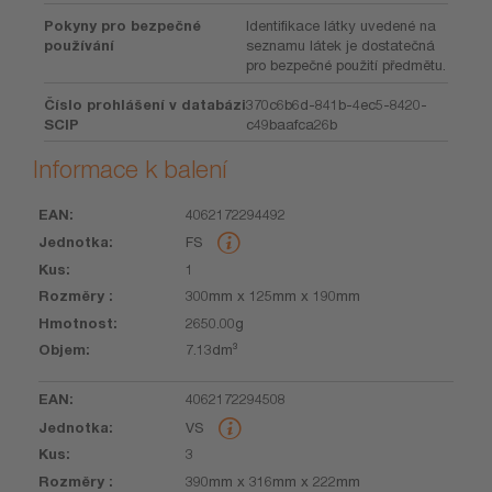
Pokyny pro bezpečné
Identifikace látky uvedené na
používání
seznamu látek je dostatečná
pro bezpečné použití předmětu.
Číslo prohlášení v databázi
370c6b6d-841b-4ec5-8420-
SCIP
c49baafca26b
Informace k balení
4062172294492
EAN
Jednotka
Kus
Rozměry
Hmotnost
Objem
FS
1
300mm x 125mm x 190mm
2650.00g
7.13dm³
4062172294508
VS
3
390mm x 316mm x 222mm