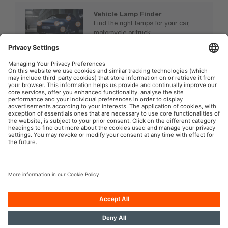
Vehicle Lamp Finder
Find the right lamps for your car,
motorcycle or truck.
www.osram.com/vehiclelamps
OSRAM Automotive na sociální síti
Tisk
Podmínky použití
Pravidla na ochranu dat
Pravidla pro cookies
Zásady v oblasti používání
Kontakt
umělé inteligence
Přístupnost
OSRAM GmbH. Všechna práva vyhrazena.