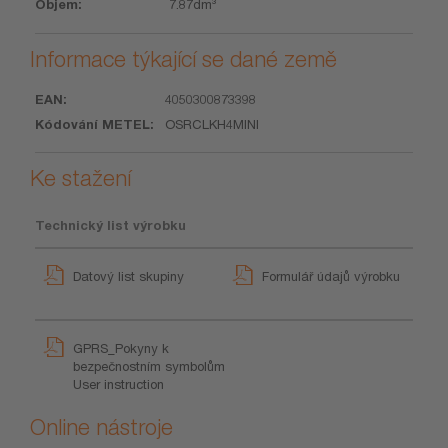
7.87dm³
Informace týkající se dané země
4050300873398
EAN
Kódování
OSRCLKH4MINI
METEL
Ke stažení
Technický list výrobku
Datový list skupiny
Formulář údajů výrobku
GPRS_Pokyny k
bezpečnostním symbolům
User instruction
Online nástroje