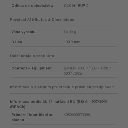
Odkaz na objednávku
CLK H4 EURO
Physical Attributes & Dimensions
Váha výrobku
63.00 g
Délka
130.0 mm
Další údaje o produktu
Content – equipment
64193 / 7506 / 7507 / 7528 /
5007 / 2825
Informace o životním prostředí a právních předpisech
Informace podle čl. 33 nařízení EU (ES) č. 1907/2006
(REACh)
Primární identifikátor
4050300873398
článku