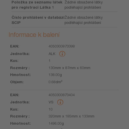
Položka ze seznamu látek
Žádné obsažené látky
pro registraci Látka 1
podléhající prohlášení
Číslo prohlášení v databázi
Žádné obsažené látky
SCIP
podléhající prohlášení
Informace k balení
4050300873398
EAN
Jednotka
Kus
Rozměry
Hmotnost
Objem
ALK
1
130mm x 87mm x 60mm
138.00g
0.68dm³
4050300873404
VS
10
320mm x 185mm x 133mm
1496.00g