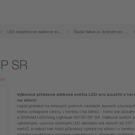
LED doplňková dálková sv
...
Řada Value (s dobrým po
...
ětla
měrem cena/výkon)
SP SR
 SR
Výkonná přídavná dálková světla LED pro použití v ter
na silnici
Lepší přehled na tmavých polních cestách, lesních stezkách
mimo vyšlapané cesty, v terénu i na silnici - toho lze dosáh
s OSRAM LEDriving Lightbar VX180-SP SR. Dálkové světlo s
výkonnými, vysoce účinnými LED diodami má dosvit až 320
metrů, a nabízí tak řidiči působivý výhled na silnici i v terénu. 
slabém osvětlení a snížené viditelnosti v důsledku vnějších 