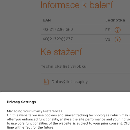
Informace k balení
EAN
Jednotka
4062172365260
FS
4062172365277
VS
Ke stažení
Technický list výrobku
Datový list skupiny
GPRS_Pokyny k bezpečnostním symbol
User instruction