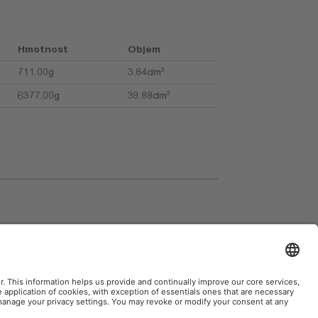
Hmotnost
Objem
711.00g
3.84dm³
6377.00g
39.88dm³