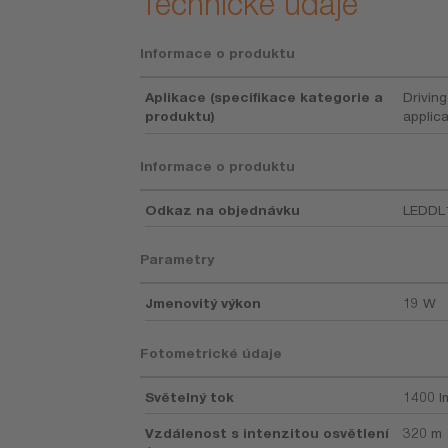
Technické údaje
Informace o produktu
Aplikace (specifikace kategorie a
Driving
produktu)
applic
Informace o produktu
Odkaz na objednávku
LEDDL
Parametry
Jmenovitý výkon
19 W
Fotometrické údaje
Světelný tok
1400 l
Vzdálenost s intenzitou osvětlení
320 m