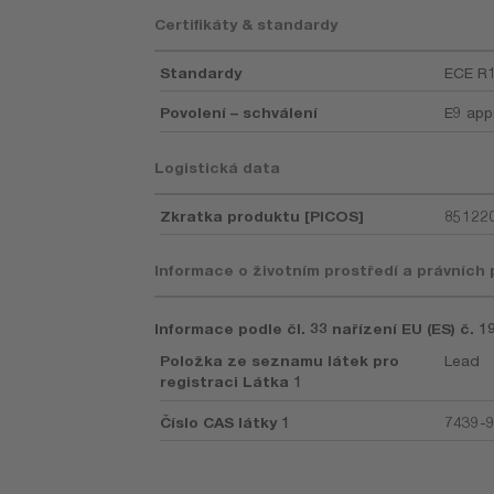
Certifikáty & standardy
Standardy
ECE R1
Povolení – schválení
E9 app
Logistická data
Zkratka produktu [PICOS]
85122
Informace o životním prostředí a právních
Informace podle čl. 33 nařízení EU (ES) č. 
Položka ze seznamu látek pro
Lead
registraci Látka 1
Číslo CAS látky 1
7439-