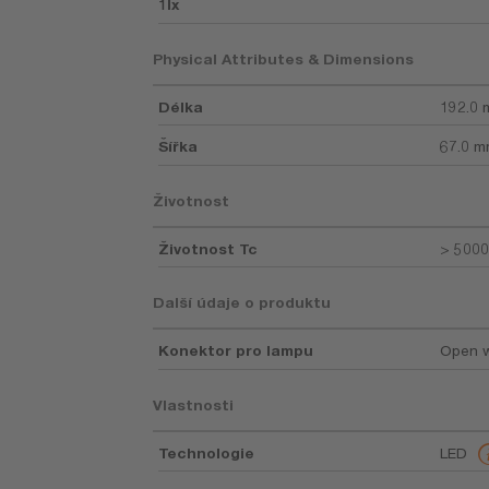
1lx
Physical Attributes & Dimensions
Délka
192.0
Šířka
67.0 
Životnost
Životnost Tc
> 5000
Další údaje o produktu
Konektor pro lampu
Open w
Vlastnosti
Technologie
LED