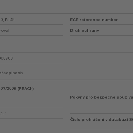
0, R149
ECE reference number
roval
Druh ochrany
000900
 předpisech
1907/2006 (REACh)
Pokyny pro bezpečné používá
92-1
Číslo prohlášení v databázi S