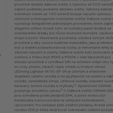
prostředí dokáže dálkové světlo s teplotou až 6000 kelvinů
zajistit podmínky podobné dennímu světlu. Výkonný balíček
světelným tokem až 1400 lumenů boduje nejvyšší optickou
účinností a homogenním rozložením světla. Dálkové světlo 
vyznačuje kompaktním jednořadým provedením, které zajišť
elegantní vzhled. Kromě toho se světelný panel dodává se
standardními držáky pro různé možnosti montáže: závěsno
stojící a boční. Všestranně použitelný, odolává četným vliv
prostředí a díky vysoce kvalitním materiálům, jako je hliníkov
kryt a stabilní polykarbonátová čočka, je mimořádně lehký a
zároveň robustní a odolný. Dálkové světlo bylo testováno 
ověřeno s třídou krytí IP6K8 a IP6K9K v naší laboratoři pro
simulaci prostředí s certifikací DIN na extrémní vnější vlivy tý
se vody, prachu, nárazů, tepla, chladu a trvalých vibrací.
LEDriving Lightbar VX180-SP SR je účinným a efektivním
doplňkem vašeho vozidla a lze jej připevnit na osobní a nák
vozidla, zemědělské stroje, užitková vozidla, stavební vozid
1)
karavany, terénní vozidla a čtyřkolky
. Společnost OSRAM
2)
poskytuje dvouletou záruku
.1) Dálková světla OSRAM LEDr
jsou schválena podle předpisů EHK, a proto mohou být
instalována a provozována na veřejných komunikacích.
Upozornění: Pro instalaci platí zvláštní předpisy. Kromě sch
výrobku ECE je třeba dodržovat individuální zvláštní požad