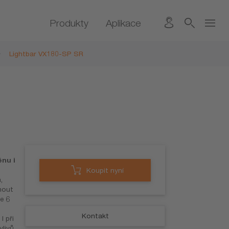
Produkty
Aplikace
Lightbar VX180-SP SR
énu i
Koupit nyní
,
nout
e 6
Kontakt
I při
vlivů