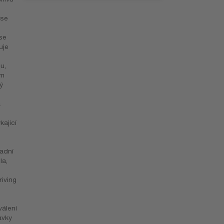
 se
se
uje
u,
ům
ý
a
kající
ladní
la,
iving
válení
avky