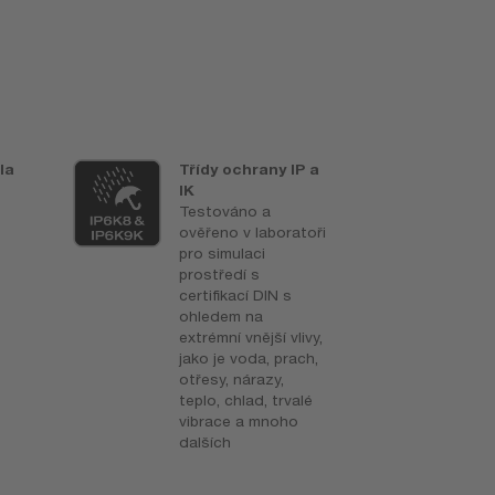
la
Třídy ochrany IP a
R
IK
p
Testováno a
Z
ověřeno v laboratoři
ž
pro simulaci
prostředí s
certifikací DIN s
ohledem na
extrémní vnější vlivy,
jako je voda, prach,
otřesy, nárazy,
teplo, chlad, trvalé
vibrace a mnoho
dalších