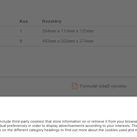
Kus
Rozměry
1
284mm x 110mm x 123mm
8
482mm x 302mm x 274mm
Formulář údajů výrobku
ům