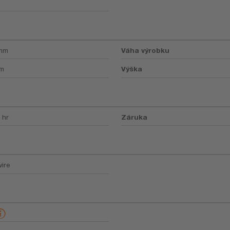
 mm
Váha výrobku
mm
Výška
 hr
Záruka
ire