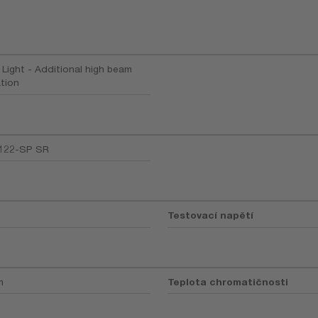
 Light - Additional high beam
ation
122-SP SR
Testovací napětí
m
Teplota chromatičnosti