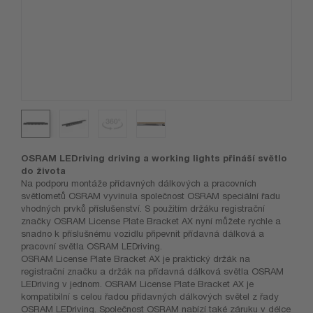
OSRAM LEDriving driving a working lights přináší světlo
do života
Na podporu montáže přídavných dálkových a pracovních
světlometů OSRAM vyvinula společnost OSRAM speciální řadu
vhodných prvků příslušenství. S použitím držáku registrační
značky OSRAM License Plate Bracket AX nyní můžete rychle a
snadno k příslušnému vozidlu připevnit přídavná dálková a
pracovní světla OSRAM LEDriving.
OSRAM License Plate Bracket AX je praktický držák na
registrační značku a držák na přídavná dálková světla OSRAM
LEDriving v jednom. OSRAM License Plate Bracket AX je
kompatibilní s celou řadou přídavných dálkových světel z řady
OSRAM LEDriving. Společnost OSRAM nabízí také záruku v délce