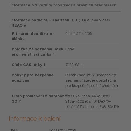
Informace o životním prostředí a právních předpisech
Informace podle čl. 33 nařízení EU (ES) č. 1907/2006
(REACh)
Primární identifikátor
4062172147705
článku
Položka ze seznamu látek
Lead
pro registraci Látka 1
Číslo CAS látky 1
7439-92-1
Pokyny pro bezpečné
Identifikace látky uvedené na
používání
seznamu látek je dostatečná
pro bezpečné použití předmětu.
Číslo prohlášení v databázi
ffe6207e-7caa-4462-8ea8-
SCIP
913a44502e6a | 01f6e070-
e4c2-497c-bcee-1d3b81834f29
Informace k balení
4062172147705