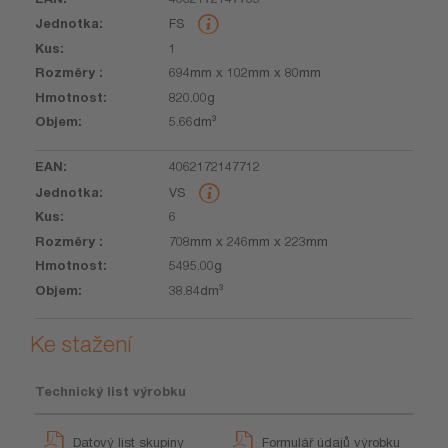
EAN
Jednotka
Kus
Rozměry
Hmotnost
Objem
FS
1
694mm x 102mm x 80mm
820.00g
5.66dm³
4062172147712
VS
6
708mm x 246mm x 223mm
5495.00g
38.84dm³
Ke stažení
Technický list výrobku
Datový list skupiny
Formulář údajů výrobku