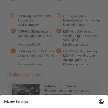
LEDriving, License Plate
GPRS_Pokyny k
Bracket AX
bezpečnostním symbolům
User instruction
User instruction
OSRAM LEDdriving and
LEDriving Driving and
working lights Imagefilm
Working Lights Reference
(EN)
Video (EN)
Movie application
Movie application
LEDriving D and W Image
OSRAM Quality Testing
Video Bringing light to life
LEDriving working and
(EN)
driving lights (EN)
Movie application
Movie application
Online nástroje
Vehicle Lamp Finder
Find the right lamps for your car,
motorcycle or truck.
www.osram.com/vehiclelamps