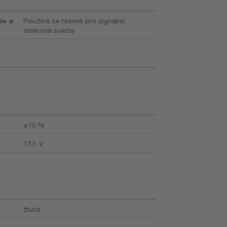
ie a
Používá se hlavně pro signální/
směrová světla
±10 %
13,5 V
žlutá