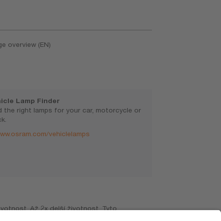
ge overview (EN)
icle Lamp Finder
d the right lamps for your car, motorcycle or
ck.
ww.osram.com/vehiclelamps
ivotnost. Až 2x delší životnost. Tyto
. Použití na veřejných komunikacích povede