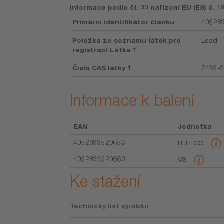
Informace podle čl. 33 nařízení EU (ES) č. 
Primární identifikátor článku
405289
Položka ze seznamu látek pro
Lead
registraci Látka 1
Číslo CAS látky 1
7439-
Informace k balení
EAN
Jednotka
4052899520653
BLI ECO
4052899520660
VS
Ke stažení
Technický list výrobku