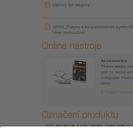
Datový list skupiny
GPRS_Pokyny k bezpečnostním symbol
User instruction
Online nástroje
Accessories
These lamps so
unit to avoid e
computer. Find o
lamp!
https://www.o
Označení produktu
(CZ) Jantarová. 4 roky záruka. Doba reakce. 
produkty nejsou schválené EHK a je proto za