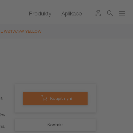
Produkty
Aplikace
 SL W21W/5W YELLOW
 a
Koupit nyní
80%
Kontakt
ná,