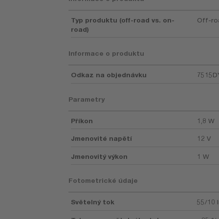
Typ produktu (off-road vs. on-
Off-r
road)
Informace o produktu
Odkaz na objednávku
7515D
Parametry
Příkon
1,8 W
Jmenovité napětí
12 V
Jmenovitý výkon
1 W
Fotometrické údaje
Světelný tok
55/10 