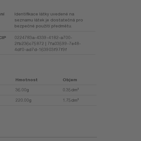
ní
Identifikace látky uvedené na
seznamu látek je dostatečná pro
bezpečné použití předmětu.
CIP
0224783a-4339-4182-a700-
2fb236c75872 | 7fa03599-7e48-
4df0-ad7d-163903f97f9f
Hmotnost
Objem
36.00g
0.35dm³
220.00g
1.75dm³