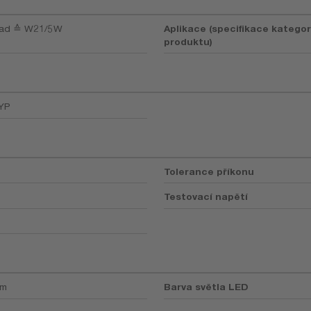
oad ≙ W21/5W
Aplikace (specifikace kategor
produktu)
YP
Tolerance příkonu
Testovací napětí
lm
Barva světla LED