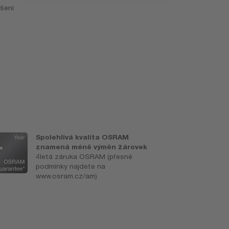
šení
o
Spolehlivá kvalita OSRAM
V
znamená méně výměn žárovek
a
4letá záruka OSRAM (přesné
K
podmínky najdete na
www.osram.cz/am)