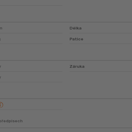
mm
Délka
g
Patice
r
Záruka
r
 předpisech