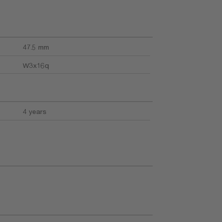
47.5 mm
W3x16q
4 years