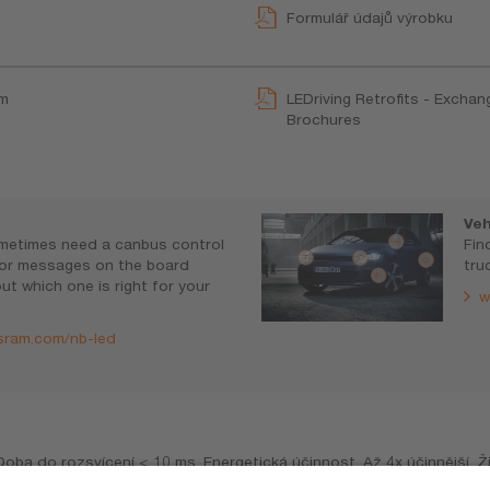
Formulář údajů výrobku
ům
LEDriving Retrofits - Exchan
Brochures
Veh
metimes need a canbus control
Fin
rror messages on the board
tru
ut which one is right for your
w
sram.com/nb-led
Doba do rozsvícení < 10 ms. Energetická účinnost. Až 4x účinnější. Ž
kázáno je využívat na veřejných komunikacích při venkovním použití