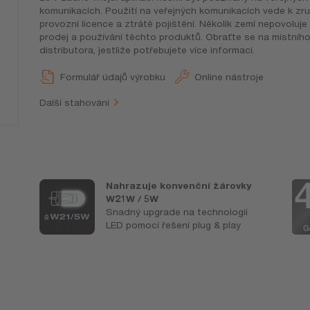
komunikacích. Použití na veřejných komunikacích vede k zru
provozní licence a ztrátě pojištění. Několik zemí nepovoluje
prodej a používání těchto produktů. Obraťte se na místníh
distributora, jestliže potřebujete více informací.
Formulář údajů výrobku
Online nástroje
Další stahování
Nahrazuje konvenční žárovky
W21W / 5W
Snadný upgrade na technologii
LED pomocí řešení plug & play