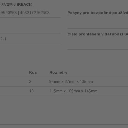
1907/2006 (REACh)
9520653 | 4062172152303
Pokyny pro bezpečné používá
Číslo prohlášení v databázi S
92-1
Kus
Rozměry
2
95mm x 27mm x 135mm
10
115mm x 105mm x 145mm