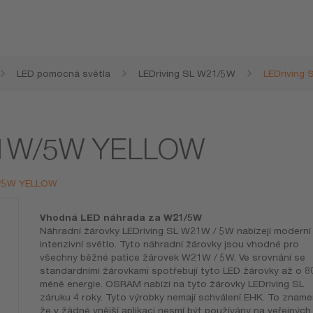
LED pomocná světla
LEDriving SL W21/5W
LEDriving
W21W/5W YELLOW
1W/5W YELLOW
Vhodná LED náhrada za W21/5W
Náhradní žárovky LEDriving SL W21W / 5W nabízejí moderní
intenzivní světlo. Tyto náhradní žárovky jsou vhodné pro
všechny běžné patice žárovek W21W / 5W. Ve srovnání se
standardními žárovkami spotřebují tyto LED žárovky až o 
méně energie. OSRAM nabízí na tyto žárovky LEDriving SL
záruku 4 roky. Tyto výrobky nemají schválení EHK. To zname
že v žádné vnější aplikaci nesmí být používány na veřejných