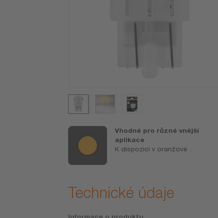
ta OSRAM
Vhodné pro různé vnější
měn žárovek
aplikace
M (přesné
K dispozici v oranžové
na
Technické údaje
Informace o produktu