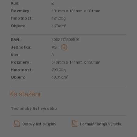
2
131mm x 131mm x 101mm
121.00g
1.73dm³
4062172309516
VS
8
546mm x 141mm x 130mm
700.00g
10.01dm³
Ke stažení
Technický list výrobku
Datový list skupiny
Formulář údajů výrobku