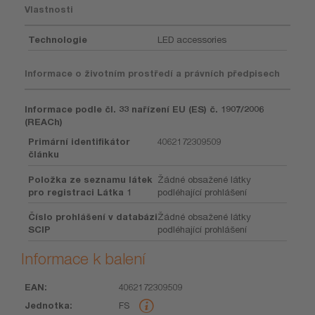
Vlastnosti
Technologie
LED accessories
Informace o životním prostředí a právních předpisech
Informace podle čl. 33 nařízení EU (ES) č. 1907/2006
(REACh)
Primární identifikátor
4062172309509
článku
Položka ze seznamu látek
Žádné obsažené látky
pro registraci Látka 1
podléhající prohlášení
Číslo prohlášení v databázi
Žádné obsažené látky
SCIP
podléhající prohlášení
Informace k balení
4062172309509
EAN
Jednotka
Kus
Rozměry
Hmotnost
Objem
FS