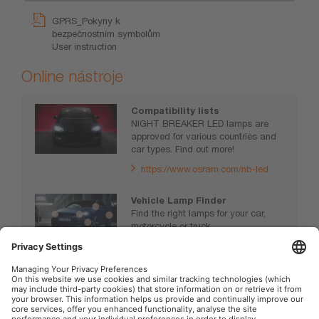
GPRS_Pokyny k
bezpečnostním symbolům
User instruction
Online nástroje
Compatibility lists
NIGHT BREAKER LED lamps are
approved for various countries and
car types. Find out more!
https://www.osram.com/nb-led
Vehicle Lamp Finder
Find the right lamps for your car,
motorcycle or truck.
www.osram.com/vehiclelamps