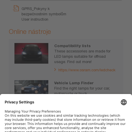
GPRS_Pokyny k
bezpečnostním symbolům
User instruction
Online nástroje
Compatibility lists
These accessories are made for
LED lamps suitable for offroad
usage. Find out more!
https://www.osram.com/ledcheck
Vehicle Lamp Finder
Find the right lamps for your car,
motorcycle or truck.
www.osram.com/vehiclelamps