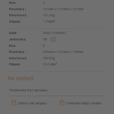
2
131mm x 131mm x 101mm
121.00g
1.73dm³
4062172326087
VS
8
546mm x 141mm x 130mm
700.00g
10.01dm³
Ke stažení
Technický list výrobku
Datový list skupiny
Formulář údajů výrobku