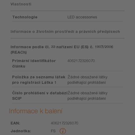
Vlastnosti
Technologie
LED accessories
Informace o životním prostředí a právních předpisech
Informace podle čl. 33 nařízení EU (ES) č. 1907/2006
(REACh)
Primární identifikátor
4062172326070
článku
Položka ze seznamu látek
Žádné obsažené látky
pro registraci Látka 1
podléhající prohlášení
Číslo prohlášení v databázi
Žádné obsažené látky
SCIP
podléhající prohlášení
Informace k balení
4062172326070
EAN
Jednotka
Kus
Rozměry
Hmotnost
Objem
FS