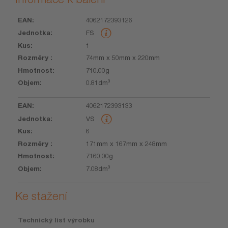
4062172393126
EAN
Jednotka
Kus
Rozměry
Hmotnost
Objem
FS
1
74mm x 50mm x 220mm
710.00g
0.81dm³
4062172393133
VS
6
171mm x 167mm x 248mm
7160.00g
7.08dm³
Ke stažení
Technický list výrobku