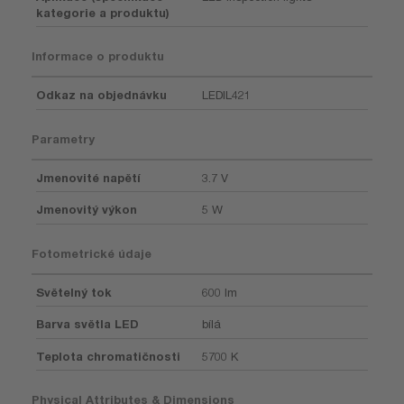
kategorie a produktu)
Informace o produktu
Odkaz na objednávku
LEDIL421
Parametry
Jmenovité napětí
3.7 V
Jmenovitý výkon
5 W
Fotometrické údaje
Světelný tok
600 lm
Barva světla LED
bílá
Teplota chromatičnosti
5700 K
Physical Attributes & Dimensions