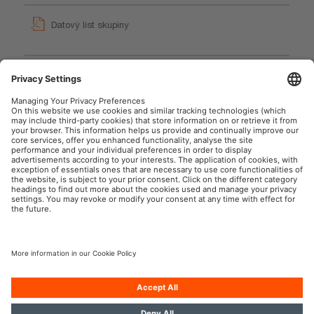
Datový list skupiny
LEDinspect WIRE-FREE
GPRS_Pokyny k
PRO 600
bezpečnostním symbolům
User instruction
User instruction
OSRAM Automotive na sociální síti
Tisk
Podmínky použití
Pravidla na ochranu dat
Pravidla pro cookies
Zásady v oblasti používání
Kontakt
umělé inteligence
Přístupnost