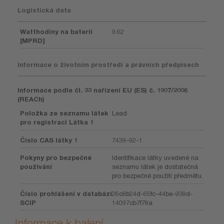
Logistická data
Watthodiny na baterii
9.62
[MPRD]
Informace o životním prostředí a právních předpisech
Informace podle čl. 33 nařízení EU (ES) č. 1907/2006
(REACh)
Položka ze seznamu látek
Lead
pro registraci Látka 1
Číslo CAS látky 1
7439-92-1
Pokyny pro bezpečné
Identifikace látky uvedené na
používání
seznamu látek je dostatečná
pro bezpečné použití předmětu.
Číslo prohlášení v databázi
26c8b24d-65fc-44be-938d-
SCIP
14097cb7f78a
Informace k balení