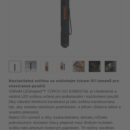
Nastavitelná svítilna se světelným tokem 250 lumenů pro
všestranné použití
OSRAM LEDinspect™ TORCH 250 ESSENTIAL je všestranná a
odolná LED svítilna určená pro profesionální i každodenní použití.
Díky robustní hliníkové konstrukci je tato svítilna konstruována
tak, aby odolala náročným podmínkám, a přitom zůstává lehká a
snadno přenosná.
Nabízí 250 lumenů a díky nastavitelnému ohnisku můžete
jednoduchým otočením hlavy přepínat mezi širokým kuželem
světla nebo přesným bodovým paprskem. Tři režimy osvětlení