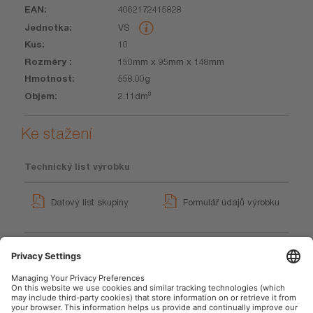
4062172415828
VS
10
150mm x 95mm x 148mm
558.00g
2.11dm³
Ke stažení
Technický list výrobku
Datový list skupiny
Formulář údajů výrobku
GPRS_Pokyny k
LEDinspect TORCH 250
bezpečnostním symbolům
ESSENTIAL
User instruction
User instruction