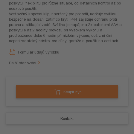
poskytují flexibilitu pro různé situace, od detailních kontrol až po
nouzové použití.
Vestavěný kapesní klip, navržený pro pohodlí, udržuje svítilnu
bezpečně na dosah, zatímco krytí IP44 zajišťuje ochranu proti
prachu a stříkající vodě. Svítilna je napájena 2x bateriemi AAA a
poskytuje až 2 hodiny provozu při vysokém výkonu a
prodlouženou dobu 6 hodin při nízkém výkonu, což z ní činí
nepostradatelný nástroj pro dílny, garáže a použití na cestách.
Formulář údajů výrobku
Další stahování
Koupit nyní
Kontakt