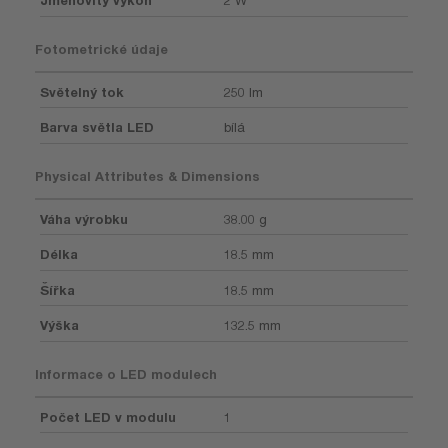
Jmenovitý výkon
2 W
Fotometrické údaje
Světelný tok
250 lm
Barva světla LED
bílá
Physical Attributes & Dimensions
Váha výrobku
38.00 g
Délka
18.5 mm
Šířka
18.5 mm
Výška
132.5 mm
Informace o LED modulech
Počet LED v modulu
1