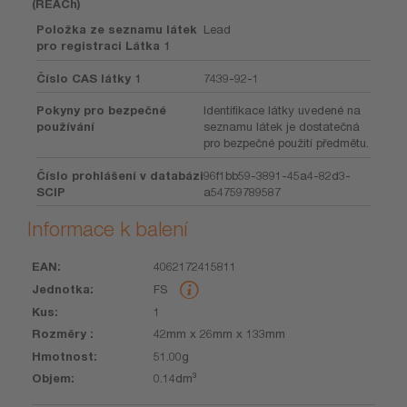
(REACh)
Položka ze seznamu látek
Lead
pro registraci Látka 1
Číslo CAS látky 1
7439-92-1
Pokyny pro bezpečné
Identifikace látky uvedené na
používání
seznamu látek je dostatečná
pro bezpečné použití předmětu.
Číslo prohlášení v databázi
96f1bb59-3891-45a4-82d3-
SCIP
a54759789587
Informace k balení
4062172415811
EAN
Jednotka
Kus
Rozměry
Hmotnost
Objem
FS
1
42mm x 26mm x 133mm
51.00g
0.14dm³