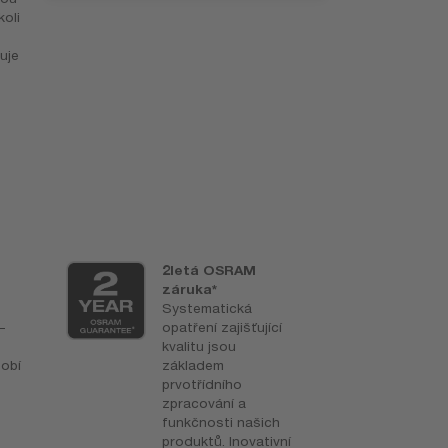
oli
uje
2letá OSRAM
2
záruka*
A
Systematická
6
–
opatření zajišťující
kvalitu jsou
sobí
základem
prvotřídního
zpracování a
funkčnosti našich
produktů. Inovativní