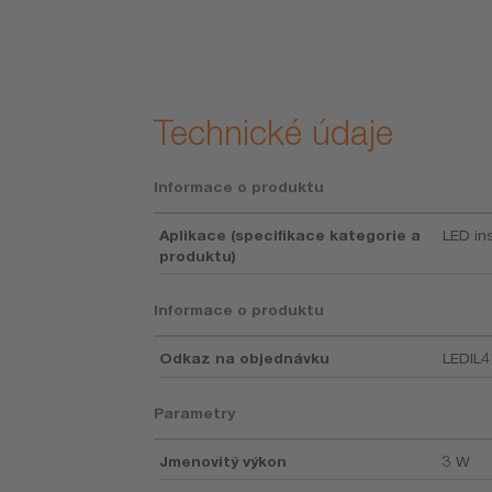
ologie a
jící kvalita se
 zákazníkům
čně vyplácí.
Technické údaje
Informace o produktu
Aplikace (specifikace kategorie a
LED in
produktu)
Informace o produktu
Odkaz na objednávku
LEDIL4
Parametry
Jmenovitý výkon
3 W