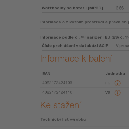
Watthodiny na baterii [MPRD]
6.66
Informace o životním prostředí a právních
Informace podle čl. 33 nařízení EU (ES) č. 
Číslo prohlášení v databázi SCIP
V proc
Informace k balení
EAN
Jednotka
4062172424103
FS
4062172424110
VS
Ke stažení
Technický list výrobku