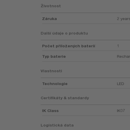
Životnost
Záruka
2 year
Další údaje o produktu
Počet přiložených baterií
1
Typ baterie
Rechar
Vlastnosti
Technologie
LED
Certifikáty & standardy
IK Class
IK07
Logistická data