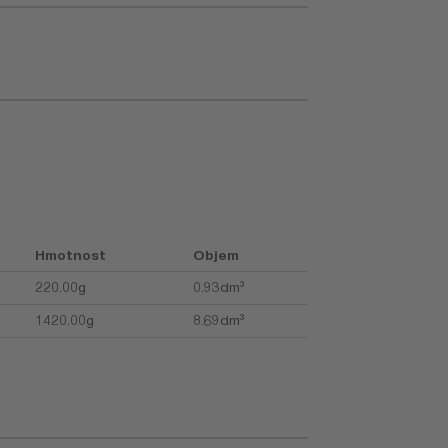
Hmotnost
Objem
220.00g
0.93dm³
1420.00g
8.69dm³