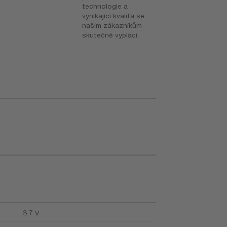
technologie a
vynikající kvalita se
našim zákazníkům
skutečně vyplácí.
3.7 V