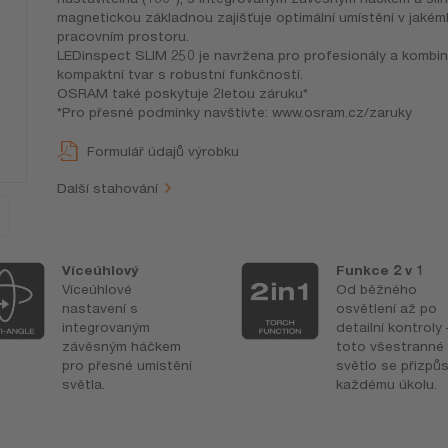
magnetickou základnou zajišťuje optimální umístění v jakémk
pracovním prostoru.
LEDinspect SLIM 250 je navržena pro profesionály a kombin
kompaktní tvar s robustní funkčností.
OSRAM také poskytuje 2letou záruku*
*Pro přesné podmínky navštivte: www.osram.cz/zaruky
Formulář údajů výrobku
Další stahování
Víceúhlový
Funkce 2 v 1
Víceúhlové
Od běžného
nastavení s
osvětlení až po
integrovaným
detailní kontroly 
závěsným háčkem
toto všestranné
pro přesné umístění
světlo se přizpů
světla.
každému úkolu.