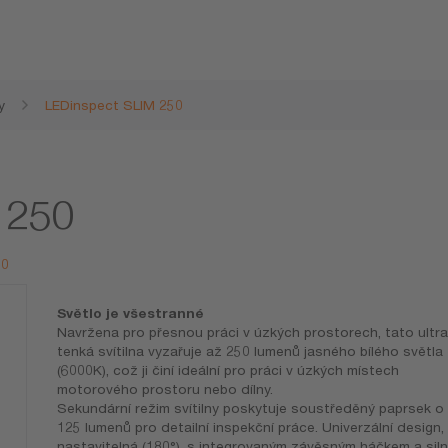
y
LEDinspect SLIM 250
 250
50
Světlo je všestranné
Navržena pro přesnou práci v úzkých prostorech, tato ultra
tenká svítilna vyzařuje až 250 lumenů jasného bílého světla
(6000K), což ji činí ideální pro práci v úzkých místech
motorového prostoru nebo dílny.
Sekundární režim svítilny poskytuje soustředěný paprsek o 
125 lumenů pro detailní inspekční práce. Univerzální design,
nastavitelná (180°), s integrovaným závěsným háčkem a sil