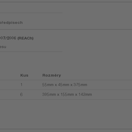
 předpisech
1907/2006 (REACh)
esu
Kus
Rozměry
1
55mm x 45mm x 375mm
6
395mm x 155mm x 142mm