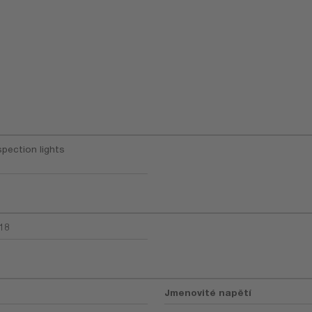
spection lights
18
Jmenovité napětí