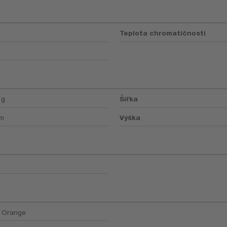
Teplota chromatičnosti
 g
Šířka
mm
Výška
/ Orange