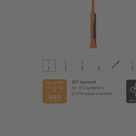
á OSRAM
250 lumenů
ka*
Až 250 lumenů s
matická
6000K bílým světlem
ní zajišťující
u jsou
adem
řídního
ování a
nosti našich
ktů. Inovativní