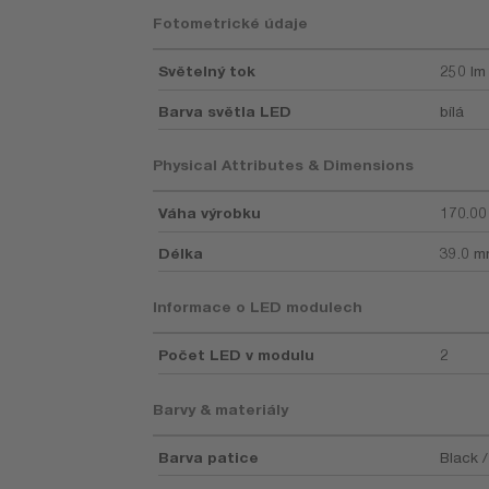
Fotometrické údaje
Světelný tok
250 lm
Barva světla LED
bílá
Physical Attributes & Dimensions
Váha výrobku
170.00
Délka
39.0 
Informace o LED modulech
Počet LED v modulu
2
Barvy & materiály
Barva patice
Black 