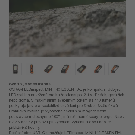
Světlo je všestranné
OSRAM LEDinspect MINI 140 ESSENTIAL je kompaktní, dobíjecí
LED svítilan navržená pro každodenní použití v dílnách, garážích
nebo doma. S maximálním světelným tokem až 140 lumenů
poskytuje jasné a spolehlivé osvětlení pro širokou škálu úkolů.
Praktická svítilna je vybavena flexibilním magnetickým
podstavcem otočným o 180° , má režimem úspory energie. Nabízí
až 2,5 hodiny provozu při vysokém výkonu a dobu nabíjení
přibližně 2 hodiny.
Dobíjení přes USB-C umožňuje LEDinspect MINI 140 ESSENTIAL