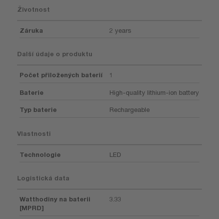
Životnost
Záruka
2 years
Další údaje o produktu
Počet přiložených baterií
1
Baterie
High-quality lithium-ion battery
Typ baterie
Rechargeable
Vlastnosti
Technologie
LED
Logistická data
Watthodiny na baterii
3.33
[MPRD]