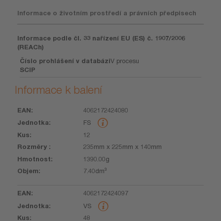
Informace o životním prostředí a právních předpisech
Informace podle čl. 33 nařízení EU (ES) č. 1907/2006
(REACh)
Číslo prohlášení v databázi
V procesu
SCIP
Informace k balení
4062172424080
EAN
Jednotka
Kus
Rozměry
Hmotnost
Objem
FS
12
235mm x 225mm x 140mm
1390.00g
7.40dm³
4062172424097
VS
48