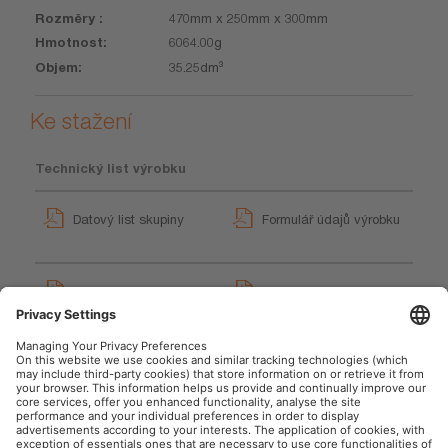
470mm x 250mm x 300mm
6064.00g
35.25dm³
Ke stažení
Technický list výrobku
Datový list skupiny
Formulář údajů výrobku
GPRS_Pokyny k
Operating instructions
bezpečnostním symbolům
LEDIL435ESN LEDinspect
User instruction
MINI 140
User instruction