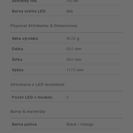
Světelný tok
140 lm
Barva světla LED
bílá
Physical Attributes & Dimensions
Váha výrobku
96.00 g
Délka
62.0 mm
Šířka
39.0 mm
Výška
117.0 mm
Informace o LED modulech
Počet LED v modulu
2
Barvy & materiály
Barva patice
Black / Orange