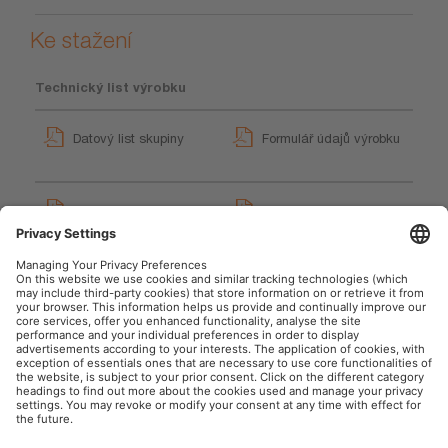
Ke stažení
Technický list výrobku
Datový list skupiny
Formulář údajů výrobku
Operating instructions
GPRS_Pokyny k
LEDIL433ESN LEDinspect
bezpečnostním symbolům
HEAD TORCH 87
User instruction
User instruction
OSRAM Automotive na sociální síti
Tisk
Podmínky použití