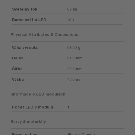
Světelný tok
87 lm
Barva světla LED
bílá
Physical Attributes & Dimensions
Váha výrobku
68.00 g
Délka
61.0 mm
Šířka
32.0 mm
Výška
45.0 mm
Informace o LED modulech
Počet LED v modulu
1
Barvy & materiály
Barva patice
Black / Orange