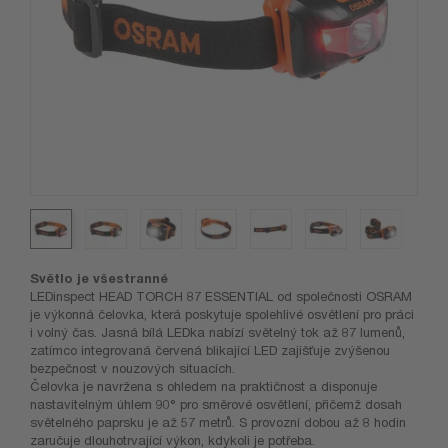
Světlo je všestranné
LEDinspect HEAD TORCH 87 ESSENTIAL od společnosti OSRAM
je výkonná čelovka, která poskytuje spolehlivé osvětlení pro práci
i volný čas. Jasná bílá LEDka nabízí světelný tok až 87 lumenů,
zatímco integrovaná červená blikající LED zajišťuje zvýšenou
bezpečnost v nouzových situacích.
Čelovka je navržena s ohledem na praktičnost a disponuje
nastavitelným úhlem 90° pro směrové osvětlení, přičemž dosah
světelného paprsku je až 57 metrů. S provozní dobou až 8 hodin
zaručuje dlouhotrvající výkon, kdykoli je potřeba.