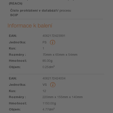
(REACh)
Číslo prohlášení v databázi
V procesu
SCIP
Informace k balení
4062172423991
EAN
Jednotka
Kus
Rozměry
Hmotnost
Objem
FS
1
70mm x 65mm x 54mm
85.00g
0.25dm³
4062172424004
VS
12
220mm x 155mm x 140mm
1150.00g
4.77dm³