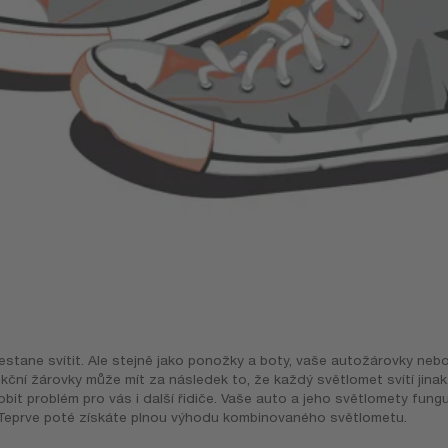
přestane svítit. Ale stejně jako ponožky a boty, vaše autožárovky nebo
ční žárovky může mít za následek to, že každý světlomet svítí jinak
bit problém pro vás i další řidiče. Vaše auto a jeho světlomety fungu
ě. Teprve poté získáte plnou výhodu kombinovaného světlometu.