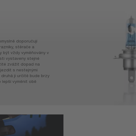
omyslně doporučují
razníky, stěrače a
ly být vždy vyměňovány v
ti vystaveny stejné
žité zvážit dopad na
 jezdit s nestejnými
 druhá ji určitě bude brzy
 lepší vyměnit obě