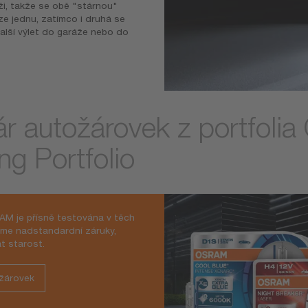
ži, takže se obě "stárnou"
ze jednu, zatímco i druhá se
 další výlet do garáže nebo do
pár autožárovek z portfol
ng Portfolio
AM je přísně testována v těch
íme nadstandardní záruky,
t starost.
žárovek