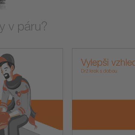
y v páru?
Vylepši vzhle
Drž krok s dobou