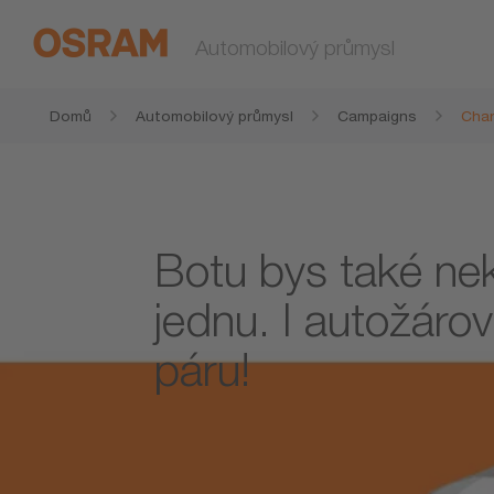
Automobilový průmysl
Domů
Automobilový průmysl
Campaigns
Chan
Botu bys také nek
jednu. I autožáro
páru!