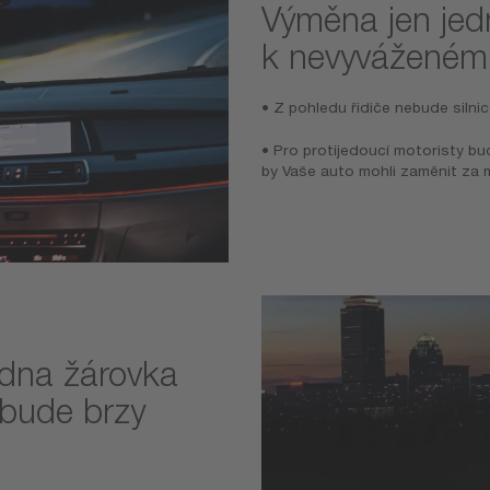
Výměna jen jed
k nevyváženému
• Z pohledu řidiče nebude silni
• Pro protijedoucí motoristy bud
by Vaše auto mohli zaměnit za 
edna žárovka
 bude brzy