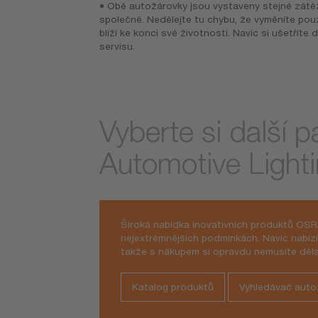
• Obě autožárovky jsou vystaveny stejné zátě
společně. Nedělejte tu chybu, že vyměníte pou
blíží ke konci své životnosti. Navíc si ušetříte
servisu.
Vyberte si další 
Automotive Lighti
Široká nabídka inovativních produktů OSR
nejextrémnějších podmínkách. Navíc nabíz
takže s nákupem si opravdu nemusíte děla
Katalog produktů
Vyhledávač auto