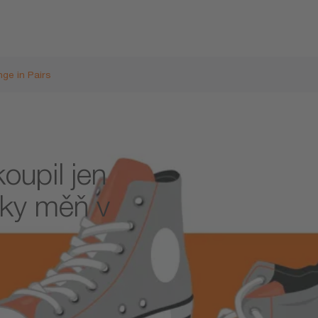
ge in Pairs
oupil jen
vky měň v