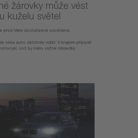
né žárovky může vést
 kuželu světel
ce před Vámi dostatečně osvětlena.
e vaše auto obtížněji vidět. V krajním případě
motocykl, což by mělo vážné následky.