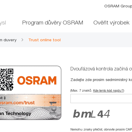
OSRAM Grou
ysl
Program důvěry OSRAM
Ověřit výrobek
m duvery
Trust online tool
Dvoufázová kontrola začíná o
Zadejte zde prosím sedmimístný k
(Max. 7 znaků.
Kde tento kód najdu?
)
Nemohu znaky přečíst, obnovte prosím CA