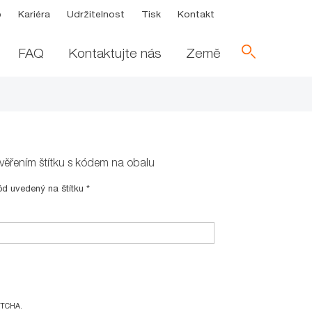
p
Kariéra
Udržitelnost
Tisk
Kontakt
FAQ
Kontaktujte nás
Země
věřením štítku s kódem na obalu
ód uvedený na štítku
*
PTCHA.