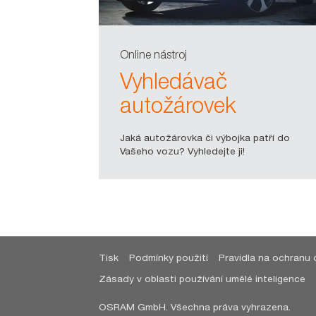
Online nástroj
Vyhledávač
autožárovek
Jaká autožárovka či výbojka patří do
Vašeho vozu? Vyhledejte ji!
Tisk
Podmínky použití
Pravidla na ochranu 
Zásady v oblasti používání umělé inteligence
OSRAM GmbH. Všechna práva vyhrazena.