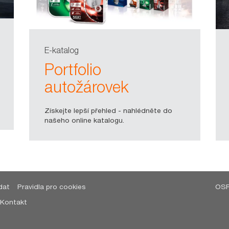
E-katalog
Portfolio
autožárovek
Získejte lepší přehled - nahlédněte do
našeho online katalogu.
dat
Pravidla pro cookies
OSR
Kontakt